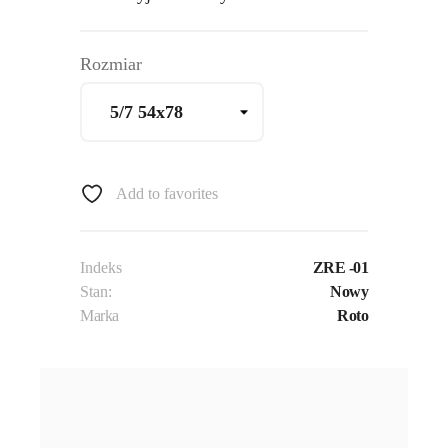
Rozmiar
Add to favorites
Indeks
ZRE -01
Stan:
Nowy
Marka
Roto