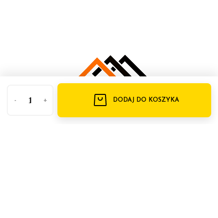
-
+
DODAJ DO KOSZYKA
Kianto
tel: 18 533 05
Sławomir Orzeł
Godziny
13
otwarcia:
33-300 Nowy
kom: 608 071
Sącz
PN - PT
928
ul.
09:00 -
email:
Marcinkowicka
17:00
biuro@kianto.pl
30a