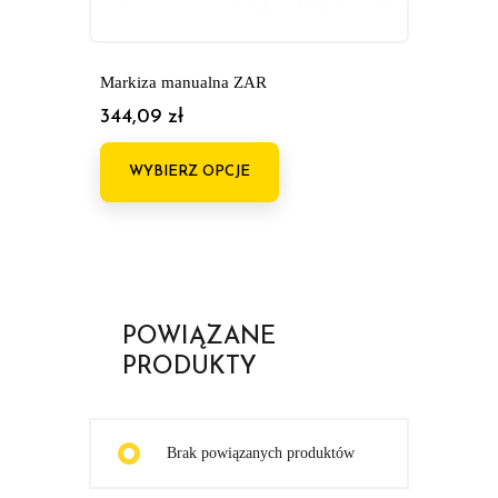
Markiza manualna ZAR
Z
k
344,09 zł
Cena
5
C
WYBIERZ OPCJE
POWIĄZANE
PRODUKTY
Brak powiązanych produktów