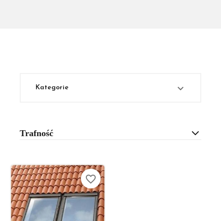

Kategorie
Trafność
favorite_border