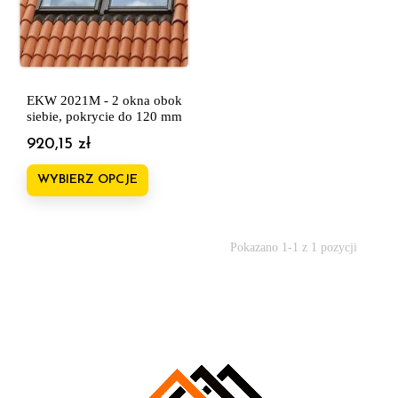
EKW 2021M - 2 okna obok
siebie, pokrycie do 120 mm
920,15 zł
Cena
WYBIERZ OPCJE
Pokazano 1-1 z 1 pozycji