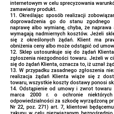
internetowym w celu sprecyzowania warunk
zamawiany produkt.
11. Określając sposób realizacji zobowiąz
doprowadzenia go do stanu zgodnego 
naprawę albo wymianę, chyba, że naprawa 
wymagają nadmiernych kosztów. Jeżeli skl
się z określonych żądań. Klient ma p
obniżenia ceny albo może odstąpić od umow
12. Sklep ustosunkuje się do żądań Klien
zgłoszenia niezgodności towaru. Jeżeli w ci
się do żądań Klienta, oznacza to, iż uznał ż
13. W przypadku zasadnego zgłoszenia ni
realizacja żądań Klienta wiąże się z do
towaru, wszystkie koszty dostawy ponosi sk
14. Odstąpienie od umowy i zwrot towaru 
marca 2000 r. o ochronie niektóry
odpowiedzialności za szkodę wyrządzoną prz
Nr 22, poz. 271) art. 7, klientowi będącem
zakupu w celu niezwiązanym bezpośrednio 