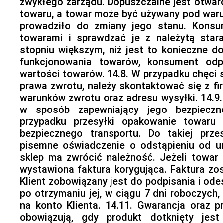
zwykłego zarządu. Dopuszczalne jest otwar
towaru, a towar może być używany pod waru
prowadziło do zmiany jego stanu. Konsu
towarami i sprawdzać je z należytą star
stopniu większym, niż jest to konieczne do
funkcjonowania towarów, konsument odp
wartości towarów. 14.8. W przypadku chęci 
prawa zwrotu, należy skontaktować się z f
warunków zwrotu oraz adresu wysyłki. 14.9
w sposób zapewniający jego bezpieczn
przypadku przesyłki opakowanie towaru
bezpiecznego transportu. Do takiej prze
pisemne oświadczenie o odstąpieniu od u
sklep ma zwrócić należność. Jeżeli towar
wystawiona faktura korygująca. Faktura zos
Klient zobowiązany jest do podpisania i odes
po otrzymaniu jej, w ciągu 7 dni roboczych,
na konto Klienta. 14.11. Gwarancja oraz 
obowiązują, gdy produkt dotknięty jes