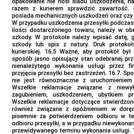
opakowanie nie nosi śladu uszkodzenia, na
razem z kurierem sprawdzić zawartość. 
posiada mechanicznych uszkodzeń oraz czy 
W przypadku uszkodzenia przesyłki podczas 
ilości dostarczonego towaru, należy w obe
szkody. W protokole należy wpisać datę, 
szkody lub spis z natury. Druk protokoł
kurierskiej. 16.5 Ważne, aby protokół był 
sposób jasno opisujący stan odebranej prze
nienależytego wykonania usługi przez f
przyjęcia przesyłki bez zastrzeżeń. 16.7. S
nie jest równoznaczne z uruchomieniem p
Wszelkie reklamacje związane z niewyk
zagubieniem, uszkodzeniem, ubytkiem prz
Wszelkie reklamacje dotyczące stwierdzon
również związane z opóźnieniem w doręcz
pisemnie za potwierdzeniem odbioru w te
odbioru przesyłki, a w przypadku niewykonan
przewidywanego terminu wykonania usługi. 