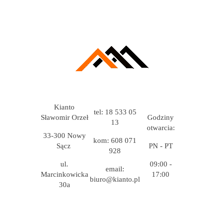
Kianto
tel: 18 533 05
Sławomir Orzeł
Godziny
13
otwarcia:
33-300 Nowy
kom: 608 071
Sącz
PN - PT
928
ul.
09:00 -
email:
Marcinkowicka
17:00
biuro@kianto.pl
30a